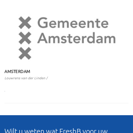
AMSTERDAM
Louwrens van der Linden /
.
Wilt u weten wat FreshB voor uw