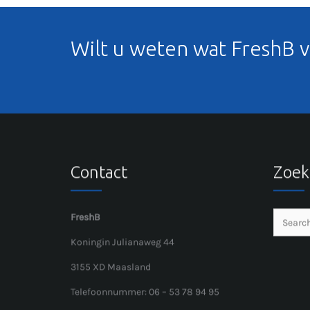
Wilt u weten wat FreshB 
Contact
Zoek
FreshB
Koningin Julianaweg 44
3155 XD Maasland
Telefoonnummer: 06 – 53 78 94 95